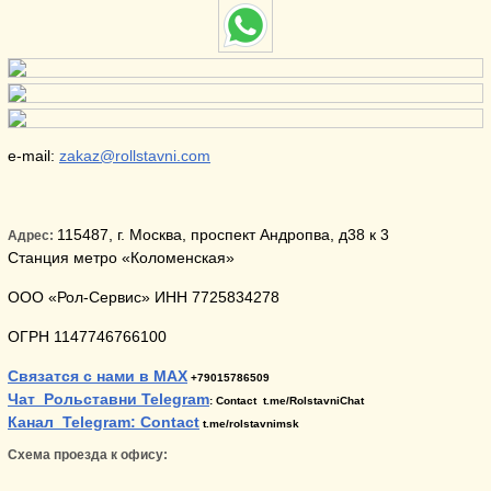
e-mail:
zakaz@rollstavni.com
115487, г. Москва, проспект Андропва, д38 к 3
Адрес:
Станция метро «Коломенская»
ООО «Рол-Сервис» ИНН 7725834278
ОГРН 1147746766100
Связатся с нами в MAX
+79015786509
Чат Рольставни Telegram
: Contact t.me/RolstavniChat
Канал Telegram: Contact
t.me/rolstavnimsk
Схема проезда к офису: