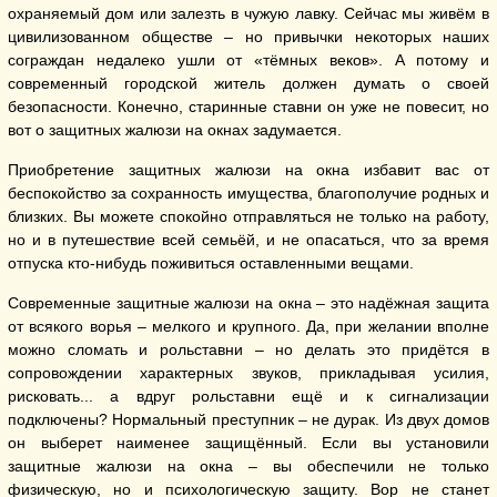
охраняемый дом или залезть в чужую лавку. Сейчас мы живём в
цивилизованном обществе – но привычки некоторых наших
сограждан недалеко ушли от «тёмных веков». А потому и
современный городской житель должен думать о своей
безопасности. Конечно, старинные ставни он уже не повесит, но
вот о защитных жалюзи на окнах задумается.
Приобретение защитных жалюзи на окна избавит вас от
беспокойство за сохранность имущества, благополучие родных и
близких. Вы можете спокойно отправляться не только на работу,
но и в путешествие всей семьёй, и не опасаться, что за время
отпуска кто-нибудь поживиться оставленными вещами.
Современные защитные жалюзи на окна – это надёжная защита
от всякого ворья – мелкого и крупного. Да, при желании вполне
можно сломать и рольставни – но делать это придётся в
сопровождении характерных звуков, прикладывая усилия,
рисковать... а вдруг рольставни ещё и к сигнализации
подключены? Нормальный преступник – не дурак. Из двух домов
он выберет наименее защищённый. Если вы установили
защитные жалюзи на окна – вы обеспечили не только
физическую, но и психологическую защиту. Вор не станет