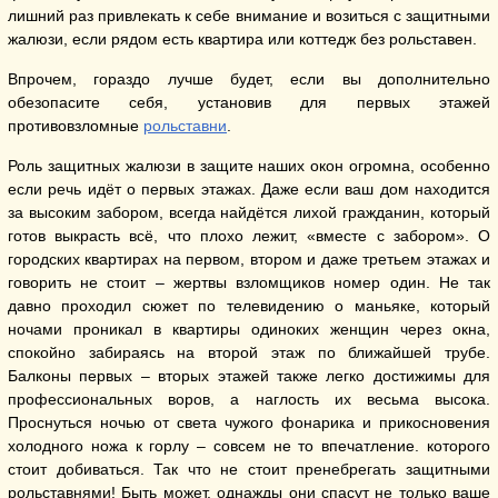
лишний раз привлекать к себе внимание и возиться с защитными
жалюзи, если рядом есть квартира или коттедж без рольставен.
Впрочем, гораздо лучше будет, если вы дополнительно
обезопасите себя, установив для первых этажей
противовзломные
рольставни
.
Роль защитных жалюзи в защите наших окон огромна, особенно
если речь идёт о первых этажах. Даже если ваш дом находится
за высоким забором, всегда найдётся лихой гражданин, который
готов выкрасть всё, что плохо лежит, «вместе с забором». О
городских квартирах на первом, втором и даже третьем этажах и
говорить не стоит – жертвы взломщиков номер один. Не так
давно проходил сюжет по телевидению о маньяке, который
ночами проникал в квартиры одиноких женщин через окна,
спокойно забираясь на второй этаж по ближайшей трубе.
Балконы первых – вторых этажей также легко достижимы для
профессиональных воров, а наглость их весьма высока.
Проснуться ночью от света чужого фонарика и прикосновения
холодного ножа к горлу – совсем не то впечатление. которого
стоит добиваться. Так что не стоит пренебрегать защитными
рольставнями! Быть может, однажды они спасут не только ваше