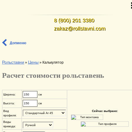
8 (800) 201 3380
zakaz@rollstavni.com
Допменю
Рольставни
Цены
»
»
Калькулятор
Расчет стоимости рольставень
Ширина:
см
Высота:
см
Вид
Сейчас выбрано:
профиля:
Виды
привода: